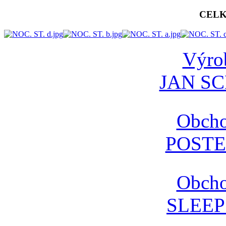
CEL
Výrob
AdmirorGallery 4.5.0
, author/s
Vasiljevski
&
Kekeljevic
.
JAN S
Obcho
POSTE
Obcho
SLEE