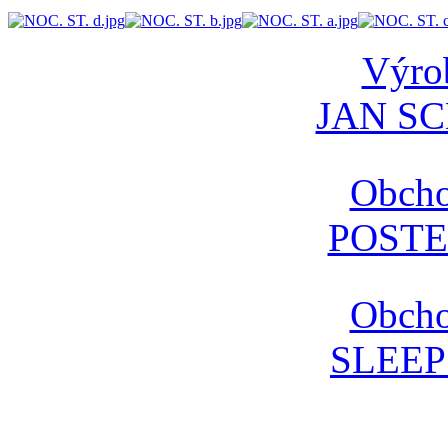
Výrob
AdmirorGallery 4.5.0
, author/s
Vasiljevski
&
Kekeljevic
.
JAN S
Obcho
POSTE
Obcho
SLEE